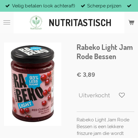
Veilig betalen (ook achteraf!)
Scherpe prijzen
Ga
direct
NUTRITASTISCH
naar
de
hoofdinhoud
Rabeko Light Jam
Rode Bessen
€ 3,89
Uitverkocht
Rabeko Light Jam Rode
Bessen is een lekkere
friszure jam die wordt