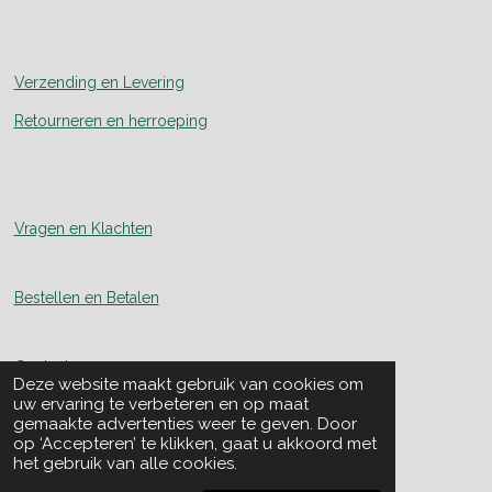
Verzending en Levering
Retourneren en herroeping
Vragen en Klachten
Bestellen en Betalen
Contact
Deze website maakt gebruik van cookies om
uw ervaring te verbeteren en op maat
gemaakte advertenties weer te geven. Door
Over Ons
op ‘Accepteren’ te klikken, gaat u akkoord met
het gebruik van alle cookies.
Skal nummer: 117740