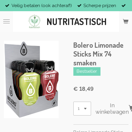
Veilig betalen (ook achteraf!)
Scherpe prijzen
Ga
direct
NUTRITASTISCH
naar
de
hoofdinhoud
Bolero Limonade
Sticks Mix 74
smaken
Bestseller
€ 18,49
In
winkelwagen