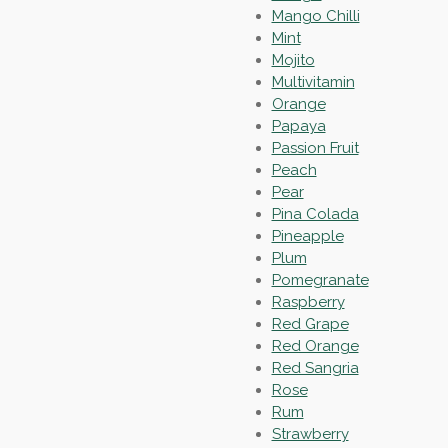
Mango Chilli
Mint
Mojito
Multivitamin
Orange
Papaya
Passion Fruit
Peach
Pear
Pina Colada
Pineapple
Plum
Pomegranate
Raspberry
Red Grape
Red Orange
Red Sangria
Rose
Rum
Strawberry