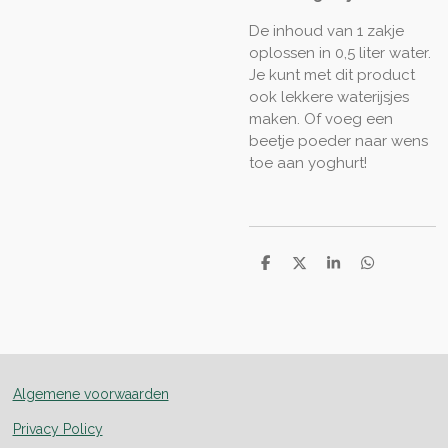
De inhoud van 1 zakje
oplossen in 0,5 liter water.
Je kunt met dit product
ook lekkere waterijsjes
maken. Of voeg een
beetje poeder naar wens
toe aan yoghurt!
D
D
S
D
e
e
h
e
l
e
a
l
e
l
r
e
n
e
n
Algemene voorwaarden
Privacy Policy