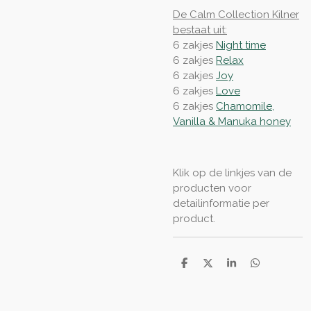
De Calm Collection Kilner
bestaat uit:
6 zakjes
Night time
6 zakjes
Relax
6 zakjes
Joy
6 zakjes
Love
6 zakjes
Chamomile,
Vanilla & Manuka honey
Klik op de linkjes van de
producten voor
detailinformatie per
product.
D
D
S
D
e
e
h
e
l
e
a
l
e
l
r
e
n
e
n