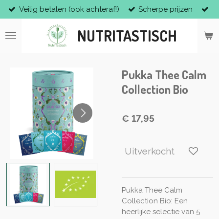
Veilig betalen (ook achteraf!)
Scherpe prijzen
Ga
direct
NUTRITASTISCH
naar
de
hoofdinhoud
Pukka Thee Calm
Collection Bio
€ 17,95
Uitverkocht
Pukka Thee Calm
Collection Bio: Een
heerlijke selectie van 5